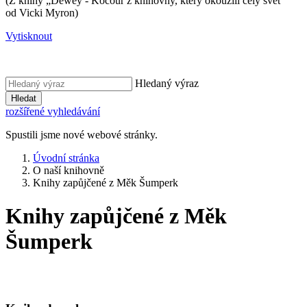
(Z knihy „Dewey - Kocour z knihovny, který okouzlil celý svět“
od Vicki Myron)
Vytisknout
Hledaný výraz
Hledat
rozšířené vyhledávání
Spustili jsme nové webové stránky.
Úvodní stránka
O naší knihovně
Knihy zapůjčené z Měk Šumperk
Knihy zapůjčené z Měk
Šumperk